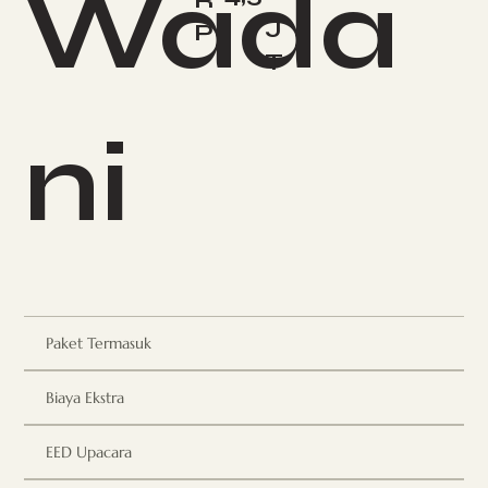
Wada
R
J
P
T
ni
Paket Termasuk
Biaya Ekstra
EED Upacara