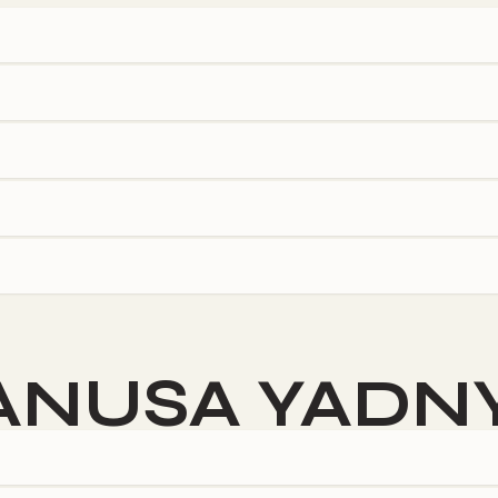
)
ANUSA YADN